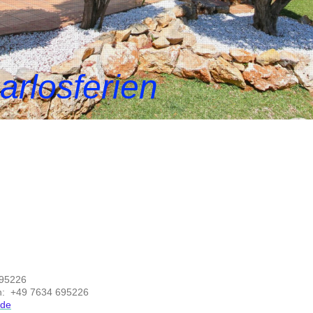
arlosferien
695226
n:
+49 7634 695226
.de